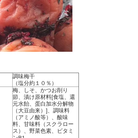
調味梅干
（塩分約１０％）
梅、しそ、かつお削り
節、漬け原材料[食塩、還
元水飴、蛋白加水分解物
（大豆由来）]、調味料
（アミノ酸等）、酸味
料、甘味料（スクラロー
ス）、野菜色素、ビタミ
ンB1