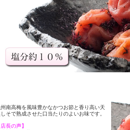
紀州南高梅を風味豊かなかつお節と香り高い天
然しそで熟成させた口当たりのよいお味です。
【店長の声】