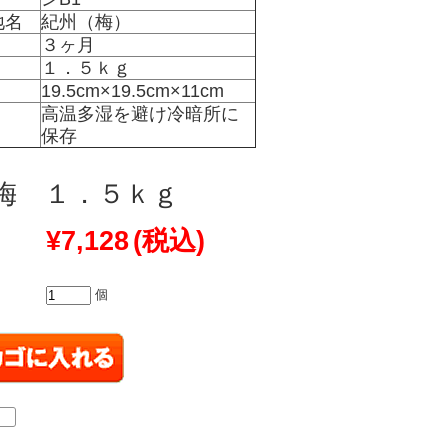
地名
紀州（梅）
３ヶ月
１．５ｋｇ
19.5cm×19.5cm×11cm
高温多湿を避け冷暗所に
保存
梅 １．５ｋｇ
¥7,128
(税込)
個