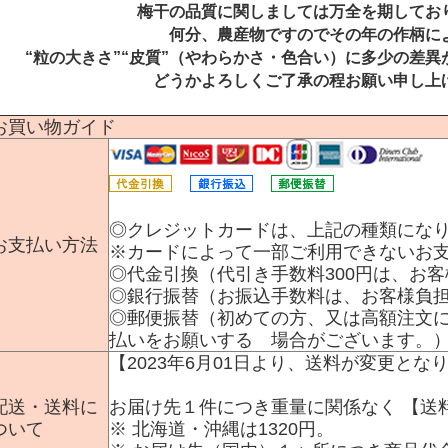
梅干の品質に関しましては万全を期してお
何分、農産物ですのでその年の作柄に
“粒の大きさ”“皮質”（やわらかさ・色合い）に多少の差
どうかよろしくご了承の程お願い申し上
お買い物ガイド
◎クレジットカードは、上記の種類にな
お支払い方法
※カードによって一部ご利用できないお
◎代金引換（代引き手数料300円は、お
◎銀行振替（お振込手数料は、お客様負
◎郵便振替（初めての方、又は高額注文
払いをお願いする 場合がございます。
【2023年6月01日より、送料が変更とな
配送・送料に
お届け先１件につき重量に関係なく
【送料
ついて
※ 北海道・沖縄は1320円
。