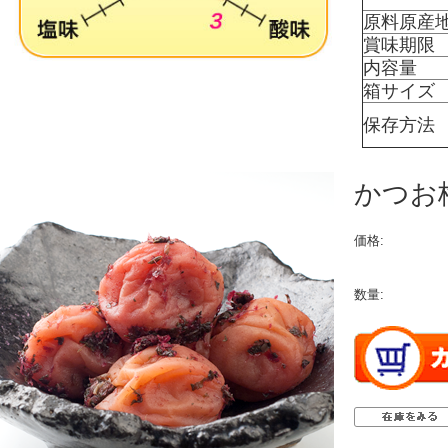
原料原産
賞味期限
内容量
箱サイズ
保存方法
かつお
価格:
数量: