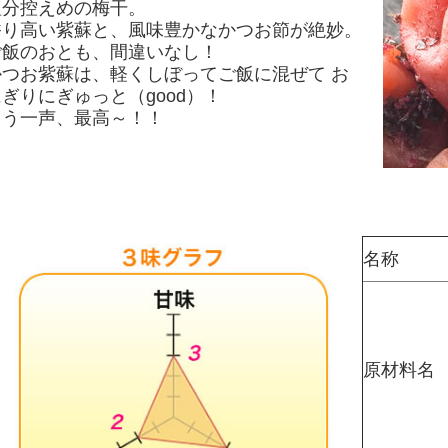
塩分控えめの梅干。
香り高い紫蘇と、風味豊かなかつお節が絶妙。
ご飯のおとも、間違いなし！
かつお紫蘇は、軽くしぼってご飯に混ぜて お
ぎりにぎゅっと（good）！
もう一声、最高～！！
名称
原材料名