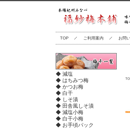
TOP
ご利用案内
お問
◆ 減塩
TO
◆ はちみつ梅
◆ かつお梅
◆ 白干
◆ しそ漬
◆ 田舎風しそ漬
◆ 減塩小梅
◆ 白干小梅
◆ お手頃パック